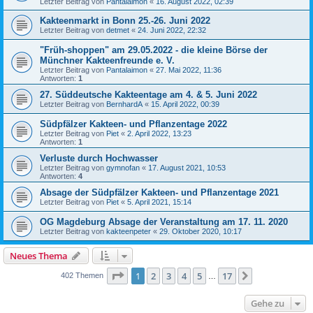
Letzter Beitrag von
Pantalaimon
«
16. August 2022, 02:39
Kakteenmarkt in Bonn 25.-26. Juni 2022
Letzter Beitrag von
detmet
«
24. Juni 2022, 22:32
"Früh-shoppen" am 29.05.2022 - die kleine Börse der
Münchner Kakteenfreunde e. V.
Letzter Beitrag von
Pantalaimon
«
27. Mai 2022, 11:36
Antworten:
1
27. Süddeutsche Kakteentage am 4. & 5. Juni 2022
Letzter Beitrag von
BernhardA
«
15. April 2022, 00:39
Südpfälzer Kakteen- und Pflanzentage 2022
Letzter Beitrag von
Piet
«
2. April 2022, 13:23
Antworten:
1
Verluste durch Hochwasser
Letzter Beitrag von
gymnofan
«
17. August 2021, 10:53
Antworten:
4
Absage der Südpfälzer Kakteen- und Pflanzentage 2021
Letzter Beitrag von
Piet
«
5. April 2021, 15:14
OG Magdeburg Absage der Veranstaltung am 17. 11. 2020
Letzter Beitrag von
kakteenpeter
«
29. Oktober 2020, 10:17
Neues Thema
Seite
1
von
17
1
2
3
4
5
17
Nächste
402 Themen
…
Gehe zu