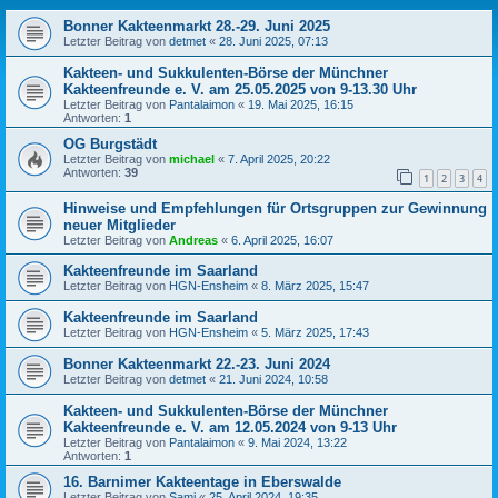
Bonner Kakteenmarkt 28.-29. Juni 2025
Letzter Beitrag von
detmet
«
28. Juni 2025, 07:13
Kakteen- und Sukkulenten-Börse der Münchner
Kakteenfreunde e. V. am 25.05.2025 von 9-13.30 Uhr
Letzter Beitrag von
Pantalaimon
«
19. Mai 2025, 16:15
Antworten:
1
OG Burgstädt
Letzter Beitrag von
michael
«
7. April 2025, 20:22
Antworten:
39
1
2
3
4
Hinweise und Empfehlungen für Ortsgruppen zur Gewinnung
neuer Mitglieder
Letzter Beitrag von
Andreas
«
6. April 2025, 16:07
Kakteenfreunde im Saarland
Letzter Beitrag von
HGN-Ensheim
«
8. März 2025, 15:47
Kakteenfreunde im Saarland
Letzter Beitrag von
HGN-Ensheim
«
5. März 2025, 17:43
Bonner Kakteenmarkt 22.-23. Juni 2024
Letzter Beitrag von
detmet
«
21. Juni 2024, 10:58
Kakteen- und Sukkulenten-Börse der Münchner
Kakteenfreunde e. V. am 12.05.2024 von 9-13 Uhr
Letzter Beitrag von
Pantalaimon
«
9. Mai 2024, 13:22
Antworten:
1
16. Barnimer Kakteentage in Eberswalde
Letzter Beitrag von
Sami
«
25. April 2024, 19:35