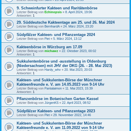
9. Schweinfurter Kakteen und Raritätenbörse
Letzter Beitrag von
Echinopsis
«
8. April 2024, 19:06
Antworten:
1
29. Süddeutsche Kakteentage am 25. und 26. Mai 2024
Letzter Beitrag von
BernhardA
«
24. März 2024, 23:20
Südpfälzer Kakteen- und Pflanzentage 2024
Letzter Beitrag von
Piet
«
5. März 2024, 13:12
Kakteenbörse in Würzburg am 17.09
Letzter Beitrag von
michawz
«
22. Oktober 2023, 00:02
Antworten:
1
Sukkulentenbörse und -ausstellung in Oldenburg
(Niedersachsen) mit JHV der DKG (26. - 28. Mai 2023)
Letzter Beitrag von
Hardy_whv
«
20. Mai 2023, 20:03
Antworten:
1
Kakteen- und Sukkulenten-Börse der Münchner
Kakteenfreunde e. V. am 14.05.2023 von 9-14 Uhr
Letzter Beitrag von
Pantalaimon
«
11. Mai 2023, 15:39
Antworten:
1
Pflanzenbörse im Botanischen Garten Kassel
Letzter Beitrag von
JürgenKS
«
22. April 2023, 08:52
Südpfälzer Kakteen- und Pflanzentage 2023
Letzter Beitrag von
Piet
«
29. November 2022, 14:46
Kakteen- und Sukkulenten-Börse der Münchner
Kakteenfreunde e. V. am 11.09.2022 von 9-14 Uhr