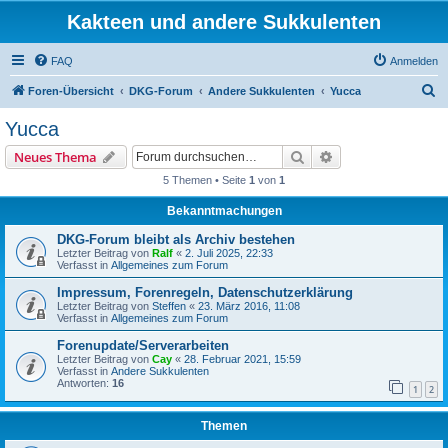
Kakteen und andere Sukkulenten
FAQ
Anmelden
S
Foren-Übersicht
DKG-Forum
Andere Sukkulenten
Yucca
u
Yucca
c
Suche
Erweiterte Suche
Neues Thema
h
5 Themen • Seite
1
von
1
e
Bekanntmachungen
DKG-Forum bleibt als Archiv bestehen
Letzter Beitrag von
Ralf
«
2. Juli 2025, 22:33
Verfasst in
Allgemeines zum Forum
Impressum, Forenregeln, Datenschutzerklärung
Letzter Beitrag von
Steffen
«
23. März 2016, 11:08
Verfasst in
Allgemeines zum Forum
Forenupdate/Serverarbeiten
Letzter Beitrag von
Cay
«
28. Februar 2021, 15:59
Verfasst in
Andere Sukkulenten
Antworten:
16
1
2
Themen