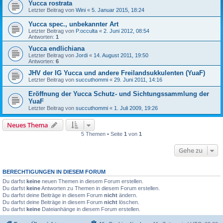
Yucca rostrata
Letzter Beitrag von
Wini
«
5. Januar 2015, 18:24
Yucca spec., unbekannter Art
Letzter Beitrag von
P.occulta
«
2. Juni 2012, 08:54
Antworten:
1
Yucca endlichiana
Letzter Beitrag von
Jordi
«
14. August 2011, 19:50
Antworten:
6
JHV der IG Yucca und andere Freilandsukkulenten (YuaF)
Letzter Beitrag von
succuthommi
«
29. Juni 2011, 14:16
Eröffnung der Yucca Schutz- und Sichtungssammlung der
YuaF
Letzter Beitrag von
succuthommi
«
1. Juli 2009, 19:26
Neues Thema
5 Themen • Seite
1
von
1
Gehe zu
BERECHTIGUNGEN IN DIESEM FORUM
Du darfst
keine
neuen Themen in diesem Forum erstellen.
Du darfst
keine
Antworten zu Themen in diesem Forum erstellen.
Du darfst deine Beiträge in diesem Forum
nicht
ändern.
Du darfst deine Beiträge in diesem Forum
nicht
löschen.
Du darfst
keine
Dateianhänge in diesem Forum erstellen.