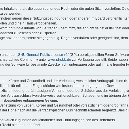
ine Inhalte enthält, die gegen geltendes Recht oder die guten Sitten verstoßen. Du 
 zu verwenden.
erstößen gegen diese Nutzungsbedingungen oder anderer im Board veröffentlichte
ßen und dir ein Hausverbot erteilen.
ortung für die Inhalte von Beiträgen übernimmt, die er nicht selbst erstellt hat od
jederzeit zu löschen oder zu sperren.
räge abzuändern, sofern sie gegen o. g. Regeln verstoßen oder geeignet sind, dem
 unter der „
GNU General Public License v2
“ (GPL) bereitgestellten Foren-Softwar
tschsprachige Community unter
www.phpbb.de
zur Verfügung gestellt. Beide haben 
g der Software für bestimmte Zwecke nicht untersagen oder auf Inhalte fremder F
ben, Körper und Gesundheit und der Verletzung wesentlicher Vertragspflichten (Kard
gilt auch für mittelbare Folgeschäden wie insbesondere entgangenen Gewinn.
ätzlichem oder grob fahrlässigem Verhalten oder bei Schäden aus der Verletzung 
 die bei Vertragsschluss typischerweise vorhersehbaren Schäden und im übrigen de
wie insbesondere entgangenen Gewinn.
erletzung von Leben, Körper und Gesundheit oder vorsätzlichem oder grob fahrläs
der Höhe nach auf die vertragstypischen Durchschnittsschäden begrenzt. Dies gi
mäß auch zugunsten der Mitarbeiter und Erfüllungsgehilfen des Betreibers.
 Recht bleiben unberührt.