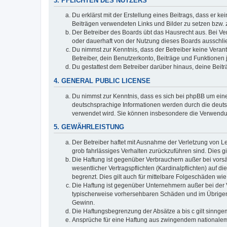
3. PFLICHTEN DES NUTZERS
Du erklärst mit der Erstellung eines Beitrags, dass er ke
Beiträgen verwendeten Links und Bilder zu setzen bzw.
Der Betreiber des Boards übt das Hausrecht aus. Bei V
oder dauerhaft von der Nutzung dieses Boards ausschlie
Du nimmst zur Kenntnis, dass der Betreiber keine Verantw
Betreiber, dein Benutzerkonto, Beiträge und Funktionen 
Du gestattest dem Betreiber darüber hinaus, deine Beit
4. GENERAL PUBLIC LICENSE
Du nimmst zur Kenntnis, dass es sich bei phpBB um eine
deutschsprachige Informationen werden durch die deu
verwendet wird. Sie können insbesondere die Verwendun
5. GEWÄHRLEISTUNG
Der Betreiber haftet mit Ausnahme der Verletzung von Le
grob fahrlässiges Verhalten zurückzuführen sind. Dies 
Die Haftung ist gegenüber Verbrauchern außer bei vors
wesentlicher Vertragspflichten (Kardinalpflichten) auf
begrenzt. Dies gilt auch für mittelbare Folgeschäden 
Die Haftung ist gegenüber Unternehmern außer bei der V
typischerweise vorhersehbaren Schäden und im Übrigen 
Gewinn.
Die Haftungsbegrenzung der Absätze a bis c gilt sinnge
Ansprüche für eine Haftung aus zwingendem nationalem