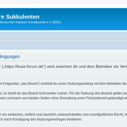
re Sukkulenten
r Deutschen Kakteen-Gesellschaft e.V. (DKG)
dingungen
 („https://kuas-forum.de“) wird zwischen dir und dem Betreiber ein Ve
m Folgenden „das Board“) schließt du einen Nutzungsvertrag mit dem Betreiber des 
 so darfst du das Board nicht weiter nutzen. Für die Nutzung des Boards gelten jew
sen und kann von beiden Seiten ohne Einhaltung einer Frist jederzeit gekündigt w
ber ein einfaches, zeitlich und räumlich unbeschränktes und unentgeltliches Recht
auch nach Kündigung des Nutzungsvertrages bestehen.