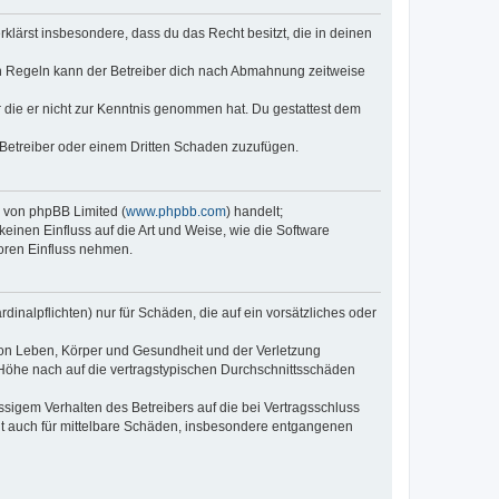
erklärst insbesondere, dass du das Recht besitzt, die in deinen
n Regeln kann der Betreiber dich nach Abmahnung zeitweise
er die er nicht zur Kenntnis genommen hat. Du gestattest dem
 Betreiber oder einem Dritten Schaden zuzufügen.
e von phpBB Limited (
www.phpbb.com
) handelt;
keinen Einfluss auf die Art und Weise, wie die Software
oren Einfluss nehmen.
inalpflichten) nur für Schäden, die auf ein vorsätzliches oder
von Leben, Körper und Gesundheit und der Verletzung
r Höhe nach auf die vertragstypischen Durchschnittsschäden
sigem Verhalten des Betreibers auf die bei Vertragsschluss
lt auch für mittelbare Schäden, insbesondere entgangenen