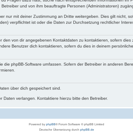
n du Fragen dazu hast, suche nach entsprechenden Informationen im Fo
n Betreiber und von ihm beauftragte Personen (Administratoren) zugäng
r nur mit deiner Zustimmung an Dritte weitergeben. Dies gilt nicht, s
n) verpflichtet ist oder die Daten zur Durchsetzung rechtlicher Interes
er den von dir angegebenen Kontaktdaten zu kontaktieren, sofern dies 
andere Benutzer dich kontaktieren, sofern du dies in deinem persönliche
, die die phpBB-Software umfassen. Sofern der Betreiber in anderen Be
ormieren.
 Daten über dich gespeichert sind.
 Daten verlangen. Kontaktiere hierzu bitte den Betreiber.
Powered by
phpBB
® Forum Software © phpBB Limited
Deutsche Übersetzung durch
phpBB.de