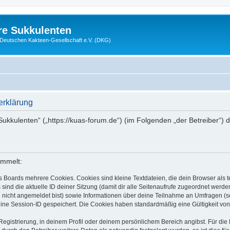
re Sukkulenten
r Deutschen Kakteen-Gesellschaft e.V. (DKG)
erklärung
 Sukkulenten“ („https://kuas-forum.de“) (im Folgenden „der Betreiber“)
ammelt:
s Boards mehrere Cookies. Cookies sind kleine Textdateien, die dein Browser als
 sind die aktuelle ID deiner Sitzung (damit dir alle Seitenaufrufe zugeordnet werd
u nicht angemeldet bist) sowie Informationen über deine Teilnahme an Umfragen (s
eine Session-ID gespeichert. Die Cookies haben standardmäßig eine Gültigkeit von 
Registrierung, in deinem Profil oder deinem persönlichem Bereich angibst. Für di