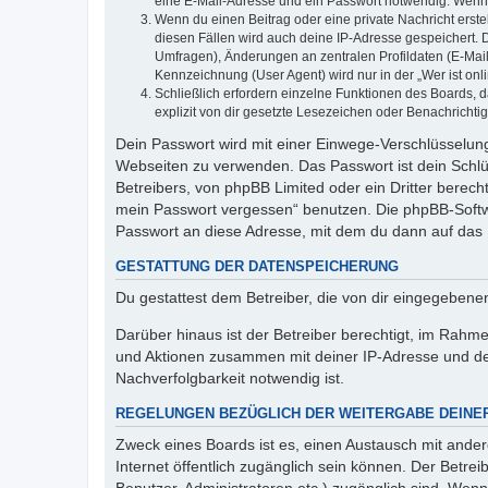
eine E-Mail-Adresse und ein Passwort notwendig. Wenn du
Wenn du einen Beitrag oder eine private Nachricht erste
diesen Fällen wird auch deine IP-Adresse gespeichert. 
Umfragen), Änderungen an zentralen Profildaten (E-Mai
Kennzeichnung (User Agent) wird nur in der „Wer ist onl
Schließlich erfordern einzelne Funktionen des Boards,
explizit von dir gesetzte Lesezeichen oder Benachrichti
Dein Passwort wird mit einer Einwege-Verschlüsselung 
Webseiten zu verwenden. Das Passwort ist dein Schlü
Betreibers, von phpBB Limited oder ein Dritter berec
mein Passwort vergessen“ benutzen. Die phpBB-Softw
Passwort an diese Adresse, mit dem du dann auf das 
GESTATTUNG DER DATENSPEICHERUNG
Du gestattest dem Betreiber, die von dir eingegeben
Darüber hinaus ist der Betreiber berechtigt, im Rahm
und Aktionen zusammen mit deiner IP-Adresse und de
Nachverfolgbarkeit notwendig ist.
REGELUNGEN BEZÜGLICH DER WEITERGABE DEINE
Zweck eines Boards ist es, einen Austausch mit andere
Internet öffentlich zugänglich sein können. Der Betrei