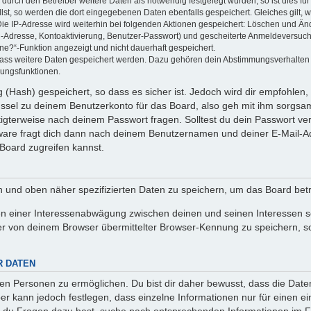
rch den Betreiber weitere Daten als notwendig festgelegt wurden, so ist dies für 
llst, so werden die dort eingegebenen Daten ebenfalls gespeichert. Gleiches gilt, 
Die IP-Adresse wird weiterhin bei folgenden Aktionen gespeichert: Löschen und Än
l-Adresse, Kontoaktivierung, Benutzer-Passwort) und gescheiterte Anmeldeversuch
ine?“-Funktion angezeigt und nicht dauerhaft gespeichert.
 dass weitere Daten gespeichert werden. Dazu gehören dein Abstimmungsverhalten
gungsfunktionen.
(Hash) gespeichert, so dass es sicher ist. Jedoch wird dir empfohlen, 
ssel zu deinem Benutzerkonto für das Board, also geh mit ihm sorgsam
htigterweise nach deinem Passwort fragen. Solltest du dein Passwort v
are fragt dich dann nach deinem Benutzernamen und deiner E-Mail-Ad
Board zugreifen kannst.
en und oben näher spezifizierten Daten zu speichern, um das Board bet
en einer Interessenabwägung zwischen deinen und seinen Interessen sow
r von deinem Browser übermittelter Browser-Kennung zu speichern, so
R DATEN
n Personen zu ermöglichen. Du bist dir daher bewusst, dass die Daten d
ber kann jedoch festlegen, dass einzelne Informationen nur für einen ei