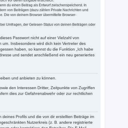
dich vor deren Eingabe ersichtlich.
wenn du einen Beitrag als Entwurf zwischenspeicherst. In
dern von Beiträgen (dazu zählen Private Nachrichten und
e. Die von deinem Browser übermittelte Browser-
 bei Umfragen, der Gelesen-Status von deinen Beiträgen oder
dieses Passwort nicht auf einer Vielzahl von
 um. Insbesondere wird dich kein Vertreter des
ergessen haben, so kannst du die Funktion „Ich habe
resse und sendet anschließend ein neu generiertes
reiben und anbieten zu können.
ie den Interessen Dritter, Zeitpunkte von Zugriffen
fern dies zur Gefahrenabwehr oder zur rechtlichen
eines Profils und die von dir erstellten Beiträge im
ngeschränkten Nutzerkreis (z. B. andere registrierte