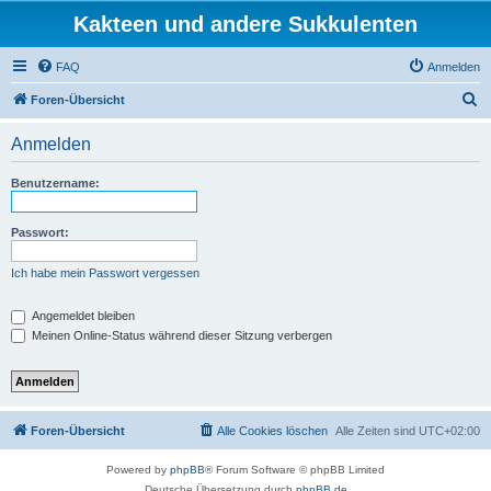
Kakteen und andere Sukkulenten
FAQ
Anmelden
S
Foren-Übersicht
u
Anmelden
c
h
Benutzername:
e
Passwort:
Ich habe mein Passwort vergessen
Angemeldet bleiben
Meinen Online-Status während dieser Sitzung verbergen
Foren-Übersicht
Alle Cookies löschen
Alle Zeiten sind
UTC+02:00
Powered by
phpBB
® Forum Software © phpBB Limited
Deutsche Übersetzung durch
phpBB.de