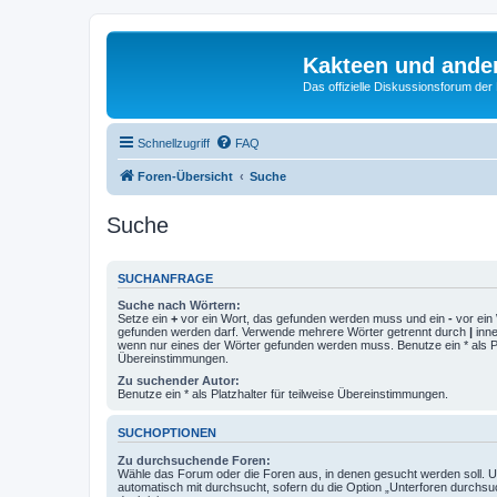
Kakteen und ande
Das offizielle Diskussionsforum de
Schnellzugriff
FAQ
Foren-Übersicht
Suche
Suche
SUCHANFRAGE
Suche nach Wörtern:
Setze ein
+
vor ein Wort, das gefunden werden muss und ein
-
vor ein 
gefunden werden darf. Verwende mehrere Wörter getrennt durch
|
inne
wenn nur eines der Wörter gefunden werden muss. Benutze ein * als Pla
Übereinstimmungen.
Zu suchender Autor:
Benutze ein * als Platzhalter für teilweise Übereinstimmungen.
SUCHOPTIONEN
Zu durchsuchende Foren:
Wähle das Forum oder die Foren aus, in denen gesucht werden soll. 
automatisch mit durchsucht, sofern du die Option „Unterforen durchsu