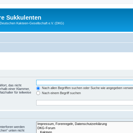
re Sukkulenten
r Deutschen Kakteen-Gesellschaft e.V. (DKG)
Wort, das nicht
Nach allen Begriffen suchen oder Suche wie angegeben verwe
rhalb einer Klammer,
tzhalter für teilweise
Nach einem Begriff suchen
Unterforen werden
chen“ unten nicht