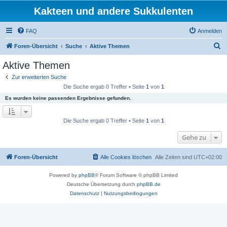
Kakteen und andere Sukkulenten
FAQ
Anmelden
S
Foren-Übersicht
Suche
Aktive Themen
u
Aktive Themen
c
Zur erweiterten Suche
h
Die Suche ergab 0 Treffer • Seite
1
von
1
e
Es wurden keine passenden Ergebnisse gefunden.
Die Suche ergab 0 Treffer • Seite
1
von
1
Gehe zu
Foren-Übersicht
Alle Cookies löschen
Alle Zeiten sind
UTC+02:00
Powered by
phpBB
® Forum Software © phpBB Limited
Deutsche Übersetzung durch
phpBB.de
Datenschutz
|
Nutzungsbedingungen