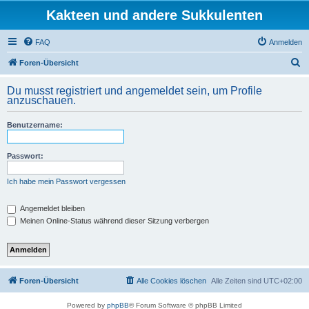
Kakteen und andere Sukkulenten
FAQ
Anmelden
S
Foren-Übersicht
u
Du musst registriert und angemeldet sein, um Profile
c
anzuschauen.
h
Benutzername:
e
Passwort:
Ich habe mein Passwort vergessen
Angemeldet bleiben
Meinen Online-Status während dieser Sitzung verbergen
Foren-Übersicht
Alle Cookies löschen
Alle Zeiten sind
UTC+02:00
Powered by
phpBB
® Forum Software © phpBB Limited