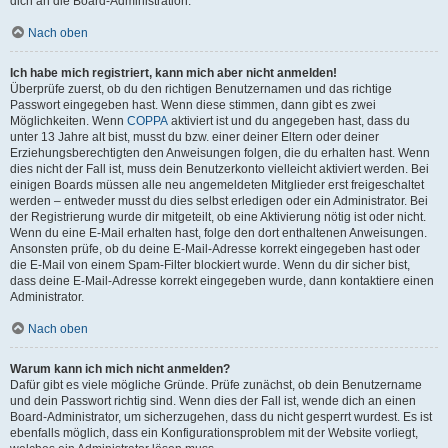
dich an die Board-Administration.
Nach oben
Ich habe mich registriert, kann mich aber nicht anmelden!
Überprüfe zuerst, ob du den richtigen Benutzernamen und das richtige
Passwort eingegeben hast. Wenn diese stimmen, dann gibt es zwei
Möglichkeiten. Wenn
COPPA
aktiviert ist und du angegeben hast, dass du
unter 13 Jahre alt bist, musst du bzw. einer deiner Eltern oder deiner
Erziehungsberechtigten den Anweisungen folgen, die du erhalten hast. Wenn
dies nicht der Fall ist, muss dein Benutzerkonto vielleicht aktiviert werden. Bei
einigen Boards müssen alle neu angemeldeten Mitglieder erst freigeschaltet
werden – entweder musst du dies selbst erledigen oder ein Administrator. Bei
der Registrierung wurde dir mitgeteilt, ob eine Aktivierung nötig ist oder nicht.
Wenn du eine E-Mail erhalten hast, folge den dort enthaltenen Anweisungen.
Ansonsten prüfe, ob du deine E-Mail-Adresse korrekt eingegeben hast oder
die E-Mail von einem Spam-Filter blockiert wurde. Wenn du dir sicher bist,
dass deine E-Mail-Adresse korrekt eingegeben wurde, dann kontaktiere einen
Administrator.
Nach oben
Warum kann ich mich nicht anmelden?
Dafür gibt es viele mögliche Gründe. Prüfe zunächst, ob dein Benutzername
und dein Passwort richtig sind. Wenn dies der Fall ist, wende dich an einen
Board-Administrator, um sicherzugehen, dass du nicht gesperrt wurdest. Es ist
ebenfalls möglich, dass ein Konfigurationsproblem mit der Website vorliegt,