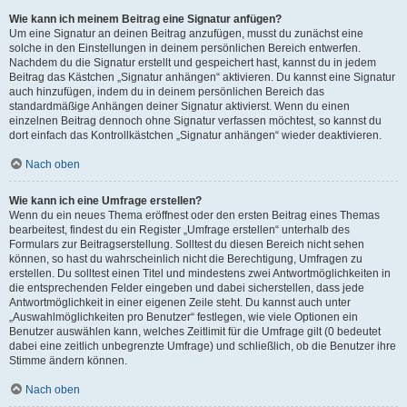
Wie kann ich meinem Beitrag eine Signatur anfügen?
Um eine Signatur an deinen Beitrag anzufügen, musst du zunächst eine
solche in den Einstellungen in deinem persönlichen Bereich entwerfen.
Nachdem du die Signatur erstellt und gespeichert hast, kannst du in jedem
Beitrag das Kästchen „Signatur anhängen“ aktivieren. Du kannst eine Signatur
auch hinzufügen, indem du in deinem persönlichen Bereich das
standardmäßige Anhängen deiner Signatur aktivierst. Wenn du einen
einzelnen Beitrag dennoch ohne Signatur verfassen möchtest, so kannst du
dort einfach das Kontrollkästchen „Signatur anhängen“ wieder deaktivieren.
Nach oben
Wie kann ich eine Umfrage erstellen?
Wenn du ein neues Thema eröffnest oder den ersten Beitrag eines Themas
bearbeitest, findest du ein Register „Umfrage erstellen“ unterhalb des
Formulars zur Beitragserstellung. Solltest du diesen Bereich nicht sehen
können, so hast du wahrscheinlich nicht die Berechtigung, Umfragen zu
erstellen. Du solltest einen Titel und mindestens zwei Antwortmöglichkeiten in
die entsprechenden Felder eingeben und dabei sicherstellen, dass jede
Antwortmöglichkeit in einer eigenen Zeile steht. Du kannst auch unter
„Auswahlmöglichkeiten pro Benutzer“ festlegen, wie viele Optionen ein
Benutzer auswählen kann, welches Zeitlimit für die Umfrage gilt (0 bedeutet
dabei eine zeitlich unbegrenzte Umfrage) und schließlich, ob die Benutzer ihre
Stimme ändern können.
Nach oben