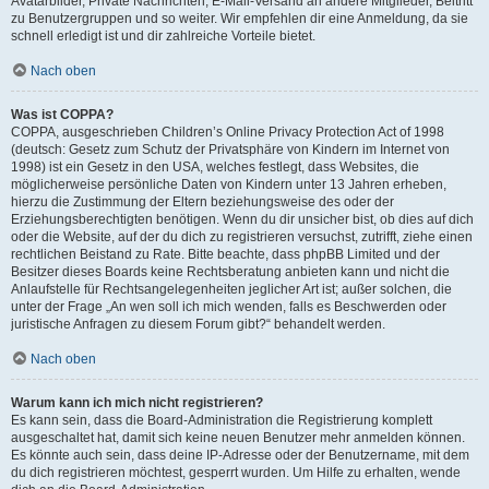
Avatarbilder, Private Nachrichten, E-Mail-Versand an andere Mitglieder, Beitritt
zu Benutzergruppen und so weiter. Wir empfehlen dir eine Anmeldung, da sie
schnell erledigt ist und dir zahlreiche Vorteile bietet.
Nach oben
Was ist COPPA?
COPPA, ausgeschrieben Children’s Online Privacy Protection Act of 1998
(deutsch: Gesetz zum Schutz der Privatsphäre von Kindern im Internet von
1998) ist ein Gesetz in den USA, welches festlegt, dass Websites, die
möglicherweise persönliche Daten von Kindern unter 13 Jahren erheben,
hierzu die Zustimmung der Eltern beziehungsweise des oder der
Erziehungsberechtigten benötigen. Wenn du dir unsicher bist, ob dies auf dich
oder die Website, auf der du dich zu registrieren versuchst, zutrifft, ziehe einen
rechtlichen Beistand zu Rate. Bitte beachte, dass phpBB Limited und der
Besitzer dieses Boards keine Rechtsberatung anbieten kann und nicht die
Anlaufstelle für Rechtsangelegenheiten jeglicher Art ist; außer solchen, die
unter der Frage „An wen soll ich mich wenden, falls es Beschwerden oder
juristische Anfragen zu diesem Forum gibt?“ behandelt werden.
Nach oben
Warum kann ich mich nicht registrieren?
Es kann sein, dass die Board-Administration die Registrierung komplett
ausgeschaltet hat, damit sich keine neuen Benutzer mehr anmelden können.
Es könnte auch sein, dass deine IP-Adresse oder der Benutzername, mit dem
du dich registrieren möchtest, gesperrt wurden. Um Hilfe zu erhalten, wende