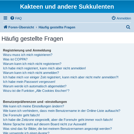
Kakteen und andere Sukkulenten
FAQ
Anmelden
S
Foren-Übersicht
Häufig gestellte Fragen
u
Häufig gestellte Fragen
c
h
Registrierung und Anmeldung
Wozu muss ich mich registrieren?
e
Was ist COPPA?
Warum kann ich mich nicht registrieren?
Ich habe mich registriert, kann mich aber nicht anmelden!
Warum kann ich mich nicht anmelden?
Ich habe mich vor einiger Zeit registriert, kann mich aber nicht mehr anmelden?!
Ich habe mein Passwort vergessen!
Warum werde ich automatisch abgemeldet?
Wozu ist die Funktion „Alle Cookies löschen“?
Benutzerpräferenzen und -einstellungen
Wie kann ich meine Einstellungen ändern?
Wie kann ich verhindern, dass mein Benutzername in der Online-Liste auftaucht?
Die Forenuhr geht falsch!
Ich habe die Zeitzone eingestellt, aber die Forenuhr geht immer noch falsch!
Meine Sprache steht auf diesem Board nicht zur Auswahl!
Was sind das für Bilder, die bei meinem Benutzernamen angezeigt werden?
Wie verwende ich einen Avatar?