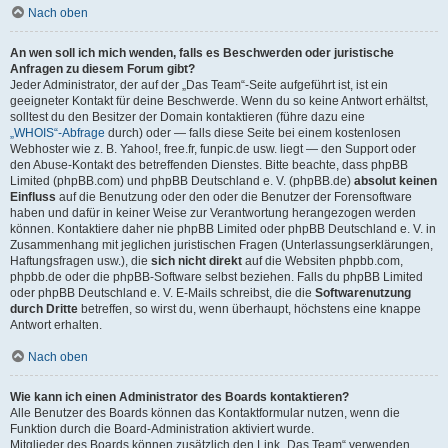
Nach oben
An wen soll ich mich wenden, falls es Beschwerden oder juristische
Anfragen zu diesem Forum gibt?
Jeder Administrator, der auf der „Das Team“-Seite aufgeführt ist, ist ein
geeigneter Kontakt für deine Beschwerde. Wenn du so keine Antwort erhältst,
solltest du den Besitzer der Domain kontaktieren (führe dazu eine
„WHOIS“-Abfrage
durch) oder — falls diese Seite bei einem kostenlosen
Webhoster wie z. B. Yahoo!, free.fr, funpic.de usw. liegt — den Support oder
den Abuse-Kontakt des betreffenden Dienstes. Bitte beachte, dass phpBB
Limited (phpBB.com) und phpBB Deutschland e. V. (phpBB.de)
absolut keinen
Einfluss
auf die Benutzung oder den oder die Benutzer der Forensoftware
haben und dafür in keiner Weise zur Verantwortung herangezogen werden
können. Kontaktiere daher nie phpBB Limited oder phpBB Deutschland e. V. in
Zusammenhang mit jeglichen juristischen Fragen (Unterlassungserklärungen,
Haftungsfragen usw.), die
sich nicht direkt
auf die Websiten phpbb.com,
phpbb.de oder die phpBB-Software selbst beziehen. Falls du phpBB Limited
oder phpBB Deutschland e. V. E-Mails schreibst, die die
Softwarenutzung
durch Dritte
betreffen, so wirst du, wenn überhaupt, höchstens eine knappe
Antwort erhalten.
Nach oben
Wie kann ich einen Administrator des Boards kontaktieren?
Alle Benutzer des Boards können das Kontaktformular nutzen, wenn die
Funktion durch die Board-Administration aktiviert wurde.
Mitglieder des Boards können zusätzlich den Link „Das Team“ verwenden.