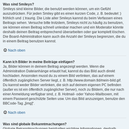
Was sind Smileys?
Smileys sind kleine Bilder, die benutzt werden können, um ein Gefühl
auszudrücken. Für jeden Smiley gibt es einen kurzen Code, z. B. bedeutet :)
fröhlich und :( traurig. Die Liste aller Smileys kannst du beim Verfassen eines
Beitrags sehen. Versuche bitte trotzdem, Smileys nicht zu häufig zu benutzen,
sie können einen Beitrag schnell unlesbar machen und ein Moderator könnte
deshalb deinen Beitrag entsprechend überarbeiten oder gar komplett löschen.
Die Board-Administration kann auch die Anzahl der Smileys begrenzen, die du
in einem Beitrag benutzen kannst.
Nach oben
Kann ich Bilder in meine Beiträge einfügen?
Ja, Bilder können in deinem Beitrag angezeigt werden. Wenn die
Administration Dateianhänge erlaubt hat, kannst du das Bild auch direkt
hochladen. Ansonsten musst du zu einem Bild verlinken, das auf einem
öffentlich zugänglichen Server liegt, z. B. http://www.domain.tld/mein-bild.gif.
Du kannst weder Bilder verlinken, die sich auf deinem eigenen PC befinden
(außer es ist ein öffentlich zugänglicher Server), noch zu Bildern, die nur nach
einer Anmeldung verfügbar sind, z. B. Hotmail- oder Yahoo-Mailboxen, mit
einem Passwort geschützte Seiten usw. Um das Bild anzuzeigen, benutze den
BBCode-Tag „[img]“.
Nach oben
Was sind globale Bekanntmachungen?
Globale Bekanntmachungen beinhalten wichtige Informationen, deshalb